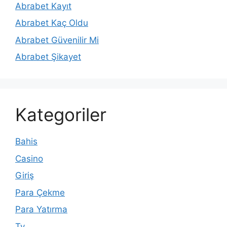
Abrabet Kayıt
Abrabet Kaç Oldu
Abrabet Güvenilir Mi
Abrabet Şikayet
Kategoriler
Bahis
Casino
Giriş
Para Çekme
Para Yatırma
Tv