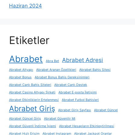
Haziran 2024
Etiketler
Abrabet
Abrabet Adresi
Abra Bet
Abrabet Altyapı
Abrabet Aranan Özellikleri
Abrabet Bahis Sitesi
Abrabet Bonus
Abrabet Bonus Bahis Gereksinimleri
Abrabet Canlı Bahis Siteleri
Abrabet Canlı Destek
Abrabet Casino Altyapı Şirketi
Abrabet E-posta İletişimi
Abrabet Etkinliklerin Ertelenmesi
Abrabet Futbol Bahisleri
Abrabet Giriş
Abrabet Giriş Sayfası
Abrabet Güncel
Abrabet Güncel Giriş
Abrabet Güvenilir Mi
Abrabet Güvenli İndirme İşlemi
Abrabet Hesapların Etkinleştirilmesi
Abrabet Hızlı Erişim
Abrabet Instagram
Abrabet Jackpot Oranlar