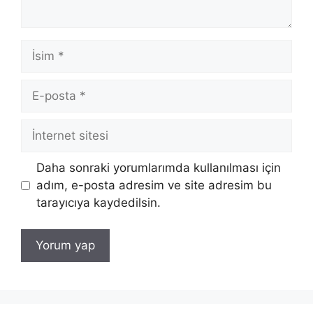
İsim
E-
posta
İnternet
sitesi
Daha sonraki yorumlarımda kullanılması için
adım, e-posta adresim ve site adresim bu
tarayıcıya kaydedilsin.