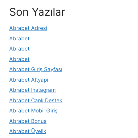
Son Yazılar
Abrabet Adresi
Abrabet
Abrabet
Abrabet
Abrabet Giriş Sayfası
Abrabet Altyapı
Abrabet Instagram
Abrabet Canlı Destek
Abrabet Mobil Giriş
Abrabet Bonus
Abrabet Üyelik