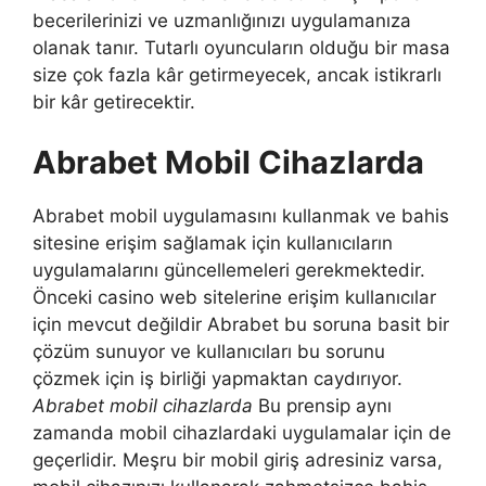
becerilerinizi ve uzmanlığınızı uygulamanıza
olanak tanır. Tutarlı oyuncuların olduğu bir masa
size çok fazla kâr getirmeyecek, ancak istikrarlı
bir kâr getirecektir.
Abrabet Mobil Cihazlarda
Abrabet mobil uygulamasını kullanmak ve bahis
sitesine erişim sağlamak için kullanıcıların
uygulamalarını güncellemeleri gerekmektedir.
Önceki casino web sitelerine erişim kullanıcılar
için mevcut değildir Abrabet bu soruna basit bir
çözüm sunuyor ve kullanıcıları bu sorunu
çözmek için iş birliği yapmaktan caydırıyor.
Abrabet mobil cihazlarda
Bu prensip aynı
zamanda mobil cihazlardaki uygulamalar için de
geçerlidir. Meşru bir mobil giriş adresiniz varsa,