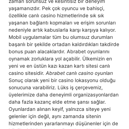
zaman sorunsuz ve kesintisiz bir deneyim
yaşamanızdır. Pek çok oyuncu ve bahisçi,
özellikle canlı casino hizmetlerinde sık sık
yaşanan bağlantı kopmaları ve erişim sorunları
nedeniyle artık kabuslarla karşı karşıya kalıyor.
Mobil uygulamalar tüm bu olumsuz durumları
başarılı bir şekilde ortadan kaldırdıkları takdirde
bonus puan alacaklardır. Abrabet oyunlarını
oynamak zorluklara yol açabilir. Ülkemizin en
yeni ve en üstün kazı kazan kartı sitesi canlı
casino sitesidir.
Abrabet canlı casino oyunları
Sonuç olarak yeni bir casino lokasyonu olduğu
sonucuna varabiliriz. Lüks iş çerçevemiz,
üyelerimize daha deneyimli organizasyonlardan
daha fazla kazanç elde etme şansı sağlar.
Oyunlardan alınan keyif, yalnızca siteye yeni
gelenler için değil, aynı zamanda sitenin
hizmetlerinden yararlanmayı düşünenler için de