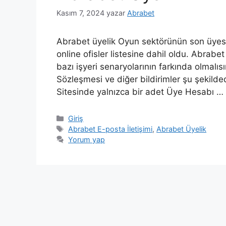
Kasım 7, 2024
yazar
Abrabet
Abrabet üyelik Oyun sektörünün son üyesi 
online ofisler listesine dahil oldu. Abrabet
bazı işyeri senaryolarının farkında olmalıs
Sözleşmesi ve diğer bildirimler şu şekild
Sitesinde yalnızca bir adet Üye Hesabı …
Kategoriler
Giriş
Etiketler
Abrabet E-posta İletişimi
,
Abrabet Üyelik
Yorum yap