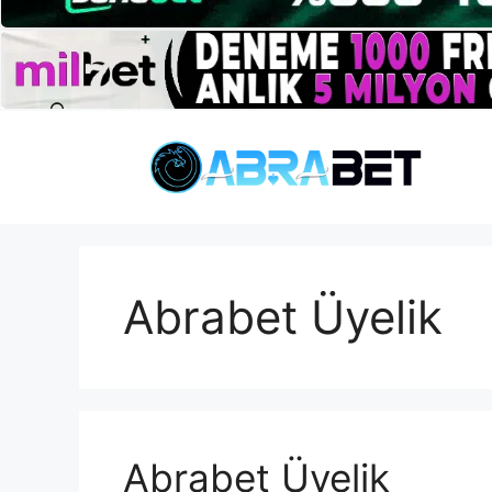
İçeriğe
atla
Abrabet Üyelik
Abrabet Üyelik