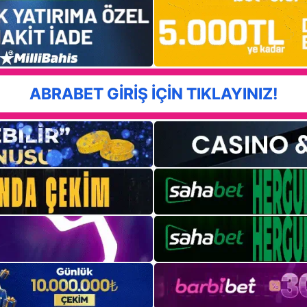
ABRABET GİRİŞ İÇİN TIKLAYINIZ!