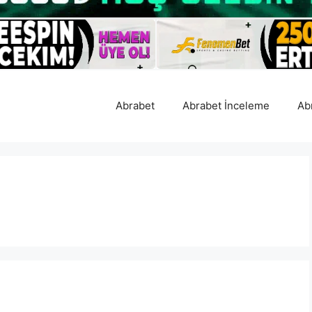
Abrabet
Abrabet İnceleme
Ab