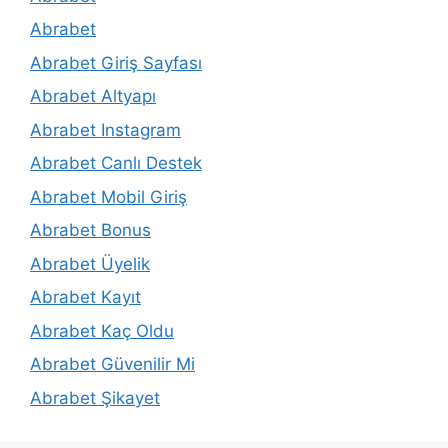
Abrabet
Abrabet Giriş Sayfası
Abrabet Altyapı
Abrabet Instagram
Abrabet Canlı Destek
Abrabet Mobil Giriş
Abrabet Bonus
Abrabet Üyelik
Abrabet Kayıt
Abrabet Kaç Oldu
Abrabet Güvenilir Mi
Abrabet Şikayet