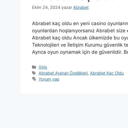
Ekim 24, 2024
yazar
Abrabet
Abrabet kaç oldu en yeni casino oyunların
oyunlardan hoşlanıyorsanız Abrabet size e
Abrabet kaç oldu Ancak ülkemizde bu oyun
Teknolojileri ve İletişim Kurumu güvenlik
Ayrıca oyun oynamak için de güvenlidir.
Kategoriler
Giriş
Etiketler
Abrabet Aranan Özellikleri
,
Abrabet Kaç Oldu
Yorum yap