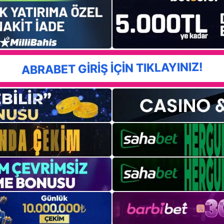
ABRABET GİRİŞ İÇİN TIKLAYINIZ!