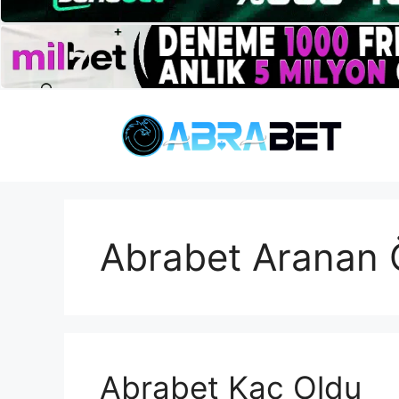
İçeriğe
atla
Abrabet Aranan Ö
Abrabet Kaç Oldu