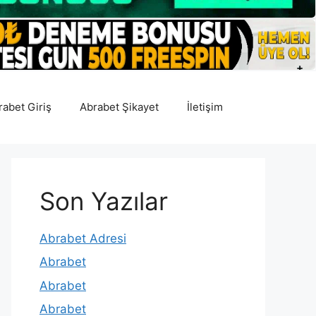
rabet Giriş
Abrabet Şikayet
İletişim
Son Yazılar
Abrabet Adresi
Abrabet
Abrabet
Abrabet