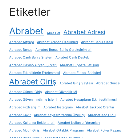
Etiketler
Abrabet
Abrabet Adresi
Abra Bet
Abrabet Altyapı
Abrabet Aranan Özellikleri
Abrabet Bahis Sitesi
Abrabet Bonus
Abrabet Bonus Bahis Gereksinimleri
Abrabet Canlı Bahis Siteleri
Abrabet Canlı Destek
Abrabet Casino Altyapı Şirketi
Abrabet E-posta İletişimi
Abrabet Etkinliklerin Ertelenmesi
Abrabet Futbol Bahisleri
Abrabet Giriş
Abrabet Giriş Sayfası
Abrabet Güncel
Abrabet Güncel Giriş
Abrabet Güvenilir Mi
Abrabet Güvenli İndirme İşlemi
Abrabet Hesapların Etkinleştirilmesi
Abrabet Hızlı Erişim
Abrabet Instagram
Abrabet Jackpot Oranlar
Abrabet Kayıt
Abrabet Kayıtsız Yatırım Özelliği
Abrabet Kaç Oldu
Abrabet Kullanıcı Beklentileri
Abrabet Kullanıcı Yorumları
Abrabet Mobil Giriş
Abrabet Ortaklık Programı
Abrabet Poker Kazancı