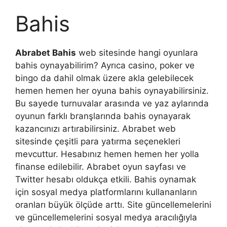
Bahis
Abrabet Bahis
web sitesinde hangi oyunlara
bahis oynayabilirim? Ayrıca casino, poker ve
bingo da dahil olmak üzere akla gelebilecek
hemen hemen her oyuna bahis oynayabilirsiniz.
Bu sayede turnuvalar arasında ve yaz aylarında
oyunun farklı branşlarında bahis oynayarak
kazancınızı artırabilirsiniz. Abrabet web
sitesinde çeşitli para yatırma seçenekleri
mevcuttur. Hesabınız hemen hemen her yolla
finanse edilebilir. Abrabet oyun sayfası ve
Twitter hesabı oldukça etkili. Bahis oynamak
için sosyal medya platformlarını kullananların
oranları büyük ölçüde arttı. Site güncellemelerini
ve güncellemelerini sosyal medya aracılığıyla