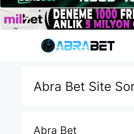
İçeriğe
atla
Abra Bet Site So
Abra Bet