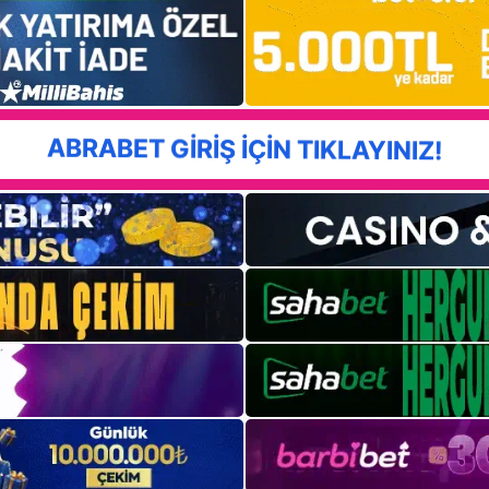
ABRABET GİRİŞ İÇİN TIKLAYINIZ!