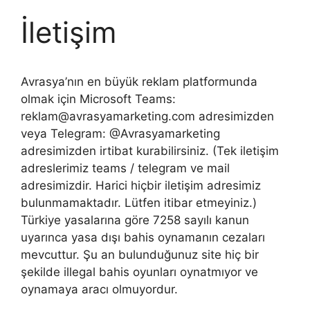
İletişim
Avrasya’nın en büyük reklam platformunda
olmak için Microsoft Teams:
reklam@avrasyamarketing.com
adresimizden
veya Telegram: @Avrasyamarketing
adresimizden irtibat kurabilirsiniz. (Tek iletişim
adreslerimiz teams / telegram ve mail
adresimizdir. Harici hiçbir iletişim adresimiz
bulunmamaktadır. Lütfen itibar etmeyiniz.)
Türkiye yasalarına göre 7258 sayılı kanun
uyarınca yasa dışı bahis oynamanın cezaları
mevcuttur. Şu an bulunduğunuz site hiç bir
şekilde illegal bahis oyunları oynatmıyor ve
oynamaya aracı olmuyordur.