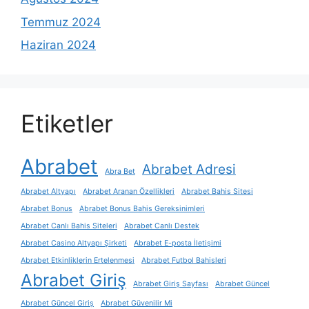
Temmuz 2024
Haziran 2024
Etiketler
Abrabet
Abrabet Adresi
Abra Bet
Abrabet Altyapı
Abrabet Aranan Özellikleri
Abrabet Bahis Sitesi
Abrabet Bonus
Abrabet Bonus Bahis Gereksinimleri
Abrabet Canlı Bahis Siteleri
Abrabet Canlı Destek
Abrabet Casino Altyapı Şirketi
Abrabet E-posta İletişimi
Abrabet Etkinliklerin Ertelenmesi
Abrabet Futbol Bahisleri
Abrabet Giriş
Abrabet Giriş Sayfası
Abrabet Güncel
Abrabet Güncel Giriş
Abrabet Güvenilir Mi