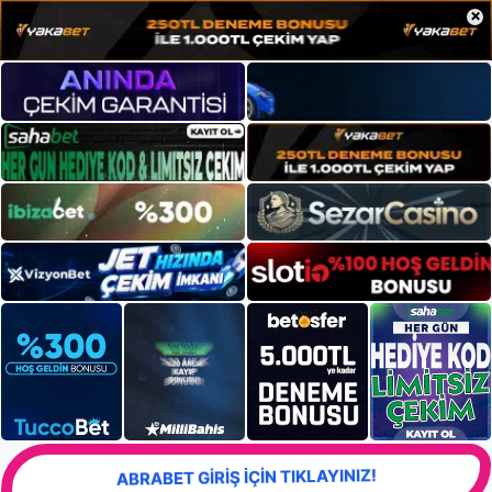
×
ABRABET GİRİŞ İÇİN TIKLAYINIZ!