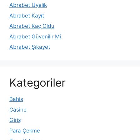
Abrabet Üyelik
Abrabet Kayıt
Abrabet Kaç Oldu
Abrabet Güvenilir Mi
Abrabet Şikayet
Kategoriler
Bahis
Casino
Giriş
Para Çekme