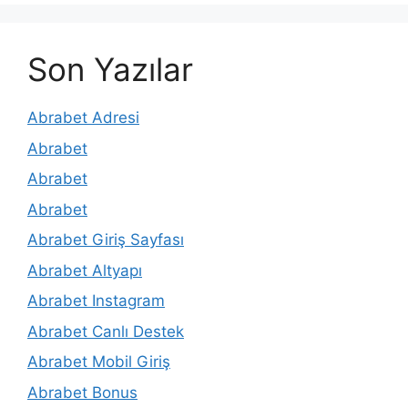
Son Yazılar
Abrabet Adresi
Abrabet
Abrabet
Abrabet
Abrabet Giriş Sayfası
Abrabet Altyapı
Abrabet Instagram
Abrabet Canlı Destek
Abrabet Mobil Giriş
Abrabet Bonus