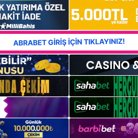
ABRABET GİRİŞ İÇİN TIKLAYINIZ!