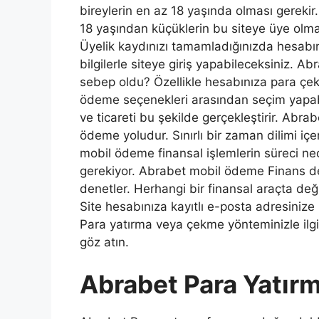
bireylerin en az 18 yaşında olması gerek
18 yaşından küçüklerin bu siteye üye olm
Üyelik kaydınızı tamamladığınızda hesabın
bilgilerle siteye giriş yapabileceksiniz. 
sebep oldu? Özellikle hesabınıza para çe
ödeme seçenekleri arasından seçim yapabili
ve ticareti bu şekilde gerçekleştirir. Abr
ödeme yoludur. Sınırlı bir zaman dilimi içer
mobil ödeme finansal işlemlerin süreci ne
gerekiyor. Abrabet mobil ödeme Finans d
denetler. Herhangi bir finansal araçta d
Site hesabınıza kayıtlı e-posta adresiniz
Para yatırma veya çekme yönteminizle ilgili
göz atın.
Abrabet Para Yatır