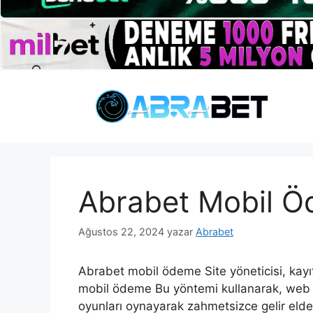
İçeriğe
atla
Abrabet Mobil 
Ağustos 22, 2024
yazar
Abrabet
Abrabet mobil ödeme Site yöneticisi, kayıt 
mobil ödeme Bu yöntemi kullanarak, web s
oyunları oynayarak zahmetsizce gelir elde