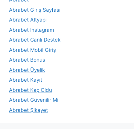
Abrabet Giriş Sayfası
Abrabet Altyapı
Abrabet Instagram
Abrabet Canlı Destek
Abrabet Mobil Giriş
Abrabet Bonus
Abrabet Üyelik
Abrabet Kayıt
Abrabet Kaç Oldu
Abrabet Güvenilir Mi
Abrabet Şikayet