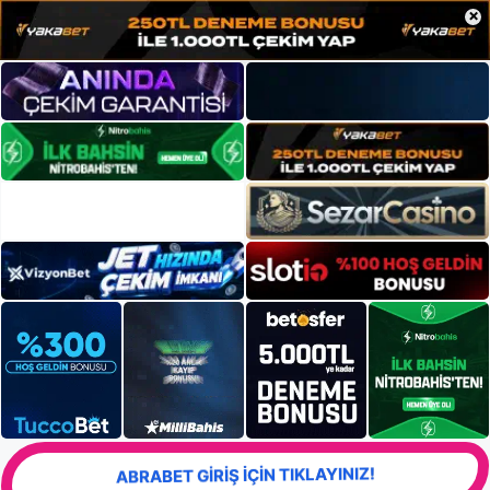
×
ABRABET GİRİŞ İÇİN TIKLAYINIZ!