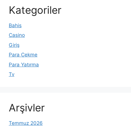
Kategoriler
Bahis
Casino
Giriş
Para Çekme
Para Yatırma
Tv
Arşivler
Temmuz 2026