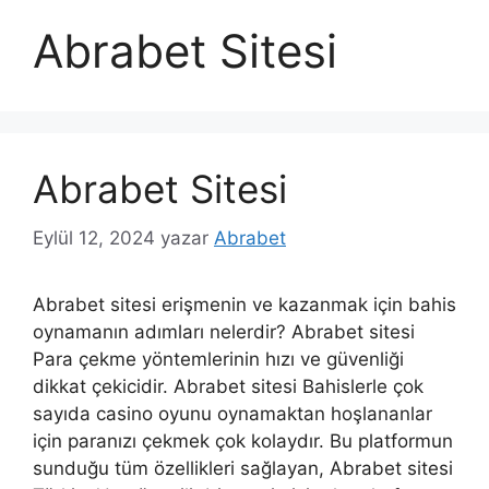
Abrabet Sitesi
Abrabet Sitesi
Eylül 12, 2024
yazar
Abrabet
Abrabet sitesi erişmenin ve kazanmak için bahis
oynamanın adımları nelerdir? Abrabet sitesi
Para çekme yöntemlerinin hızı ve güvenliği
dikkat çekicidir. Abrabet sitesi Bahislerle çok
sayıda casino oyunu oynamaktan hoşlananlar
için paranızı çekmek çok kolaydır. Bu platformun
sunduğu tüm özellikleri sağlayan, Abrabet sitesi